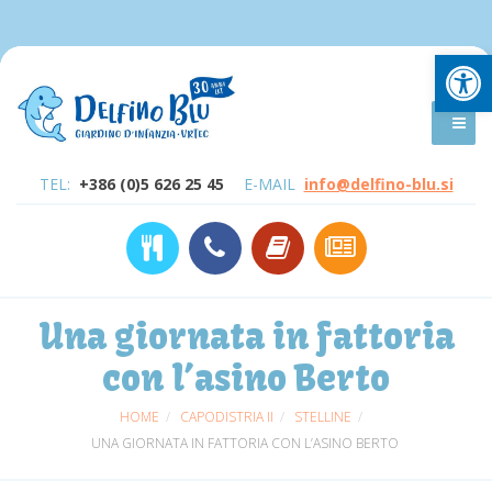
Open
TEL:
+386 (0)5 626 25 45
E-MAIL
info@delfino-blu.si
Una giornata in fattoria
con l’asino Berto
HOME
CAPODISTRIA II
STELLINE
UNA GIORNATA IN FATTORIA CON L’ASINO BERTO