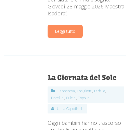
Giovedì 28 maggio 2026 Maestra
Isadora:)
Leggi tutto
La Giornata del Sole
Capodistria
,
Coniglietti
,
Farfalle
,
Fiorellini
,
Pulcini
,
Topolini
Unita Capodistria
Oggi i bambini hanno trascorso
una bellissima mattinata