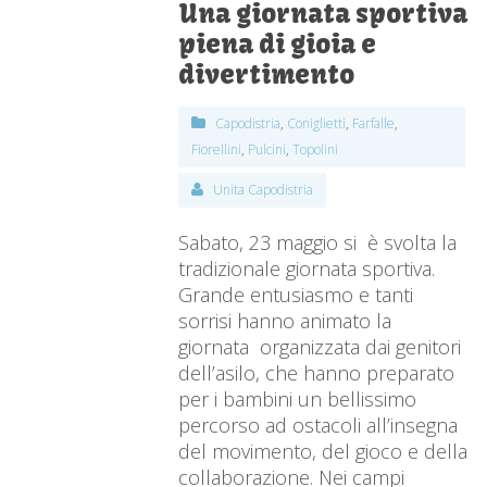
Una giornata sportiva
piena di gioia e
divertimento
Capodistria
,
Coniglietti
,
Farfalle
,
Fiorellini
,
Pulcini
,
Topolini
Unita Capodistria
Sabato, 23 maggio si è svolta la
tradizionale giornata sportiva.
Grande entusiasmo e tanti
sorrisi hanno animato la
giornata organizzata dai genitori
dell’asilo, che hanno preparato
per i bambini un bellissimo
percorso ad ostacoli all’insegna
del movimento, del gioco e della
collaborazione. Nei campi