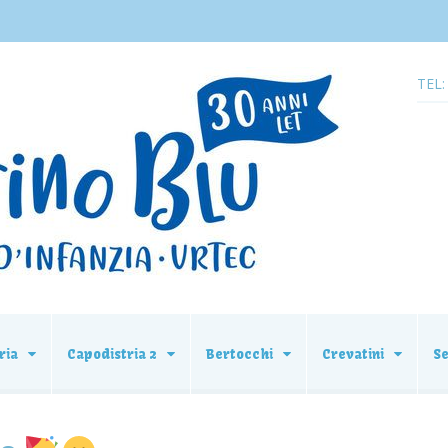
TEL:
ria
Capodistria 2
Bertocchi
Crevatini
S