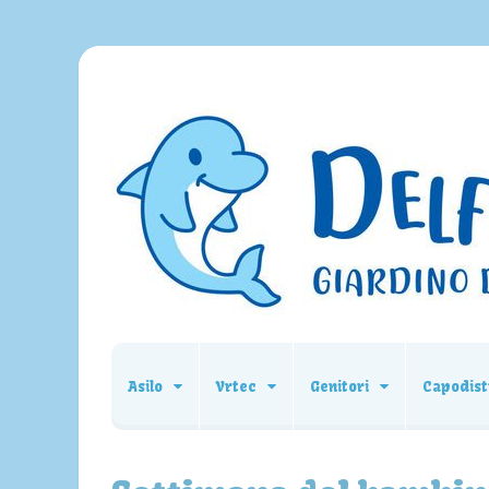
Asilo
Vrtec
Genitori
Capodist