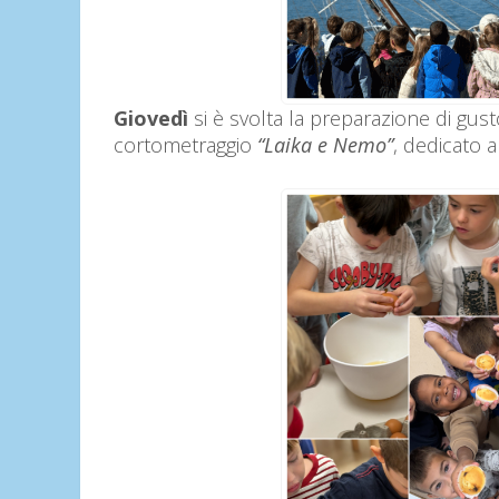
Giovedì
si è svolta la preparazione di gusto
cortometraggio
“Laika e Nemo”
, dedicato a