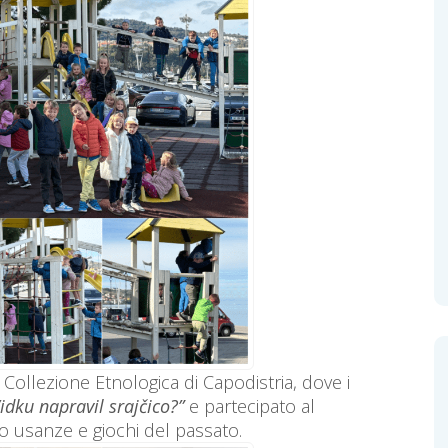
a Collezione Etnologica di Capodistria, dove i
idku napravil srajčico?”
e partecipato al
o usanze e giochi del passato.