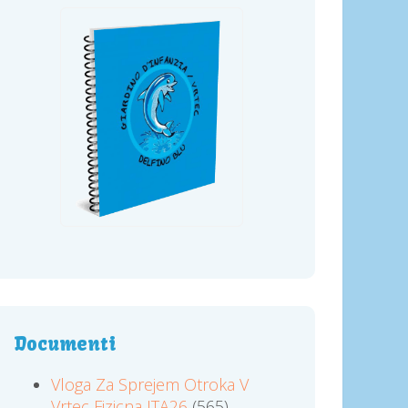
Documenti
Vloga Za Sprejem Otroka V
Vrtec Fizicna ITA26
(565)