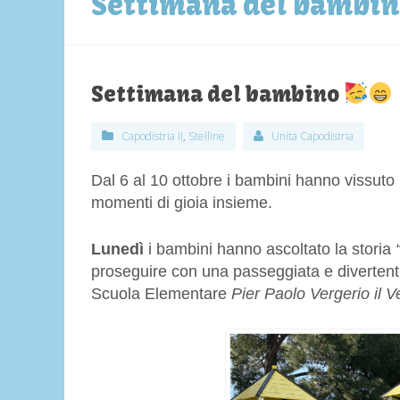
Settimana del bambi
Settimana del bambino
Capodistria II
,
Stelline
Unita Capodistria
Dal 6 al 10 ottobre i bambini hanno vissuto
momenti di gioia insieme.
Lunedì
i bambini hanno ascoltato la storia
proseguire con una passeggiata e divertenti
Scuola Elementare
Pier Paolo Vergerio il V