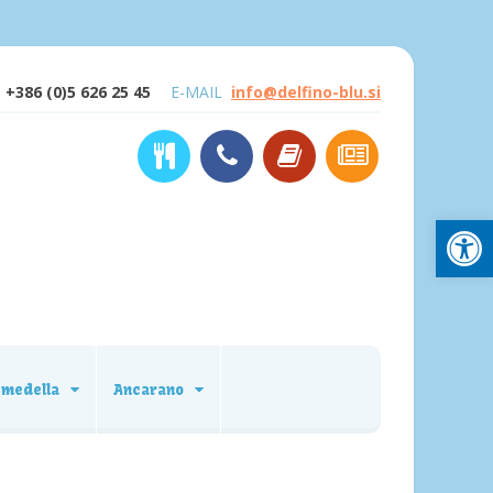
+386 (0)5 626 25 45
E-MAIL
info@delfino-blu.si
Open
emedella
Ancarano