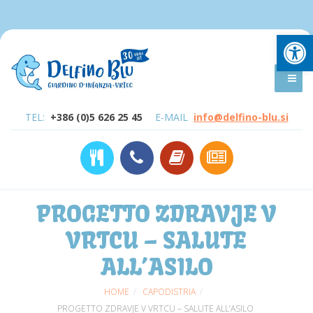
Open
TEL:
+386 (0)5 626 25 45
E-MAIL
info@delfino-blu.si
PROGETTO ZDRAVJE V
VRTCU – SALUTE
ALL’ASILO
HOME
CAPODISTRIA
PROGETTO ZDRAVJE V VRTCU – SALUTE ALL’ASILO