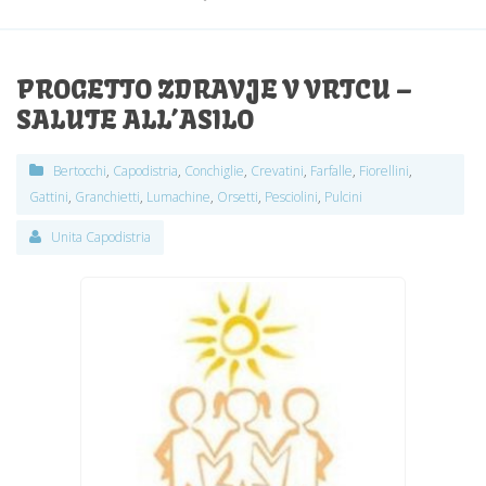
PROGETTO ZDRAVJE V VRTCU –
SALUTE ALL’ASILO
Bertocchi
,
Capodistria
,
Conchiglie
,
Crevatini
,
Farfalle
,
Fiorellini
,
Gattini
,
Granchietti
,
Lumachine
,
Orsetti
,
Pesciolini
,
Pulcini
Unita Capodistria