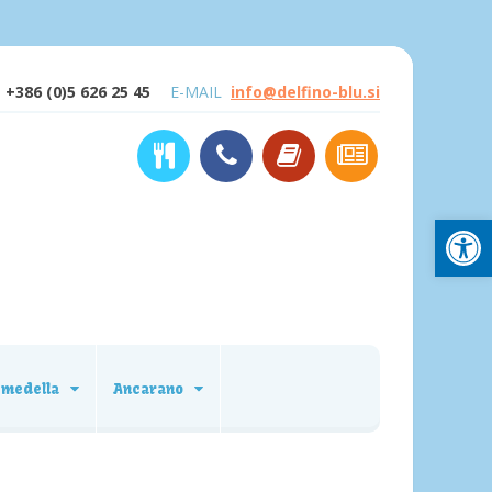
+386 (0)5 626 25 45
E-MAIL
info@delfino-blu.si
Open
emedella
Ancarano