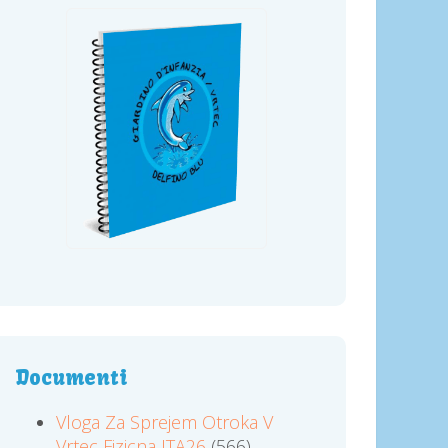
Documenti
Vloga Za Sprejem Otroka V
Vrtec Fizicna ITA26
(566)