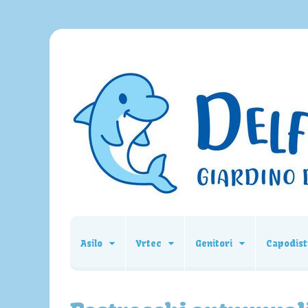
Asilo
Vrtec
Genitori
Capodist