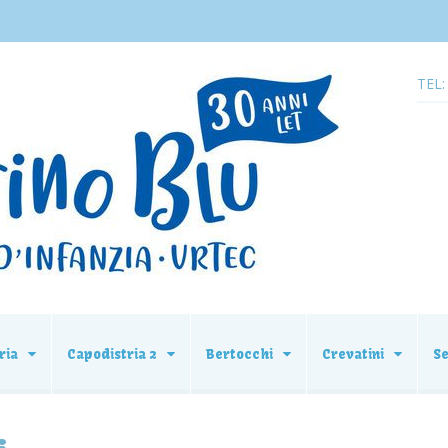
TEL:
ria
Capodistria 2
Bertocchi
Crevatini
S