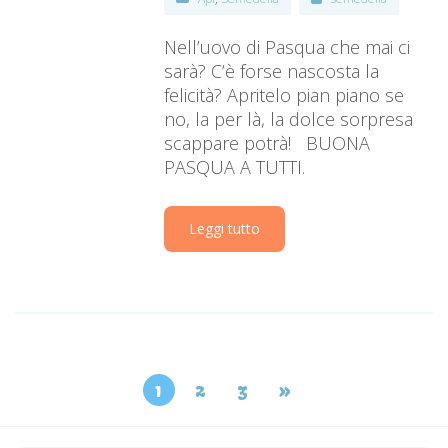
Nell’uovo di Pasqua che mai ci
sarà? C’è forse nascosta la
felicità? Apritelo pian piano se
no, la per là, la dolce sorpresa
scappare potrà! BUONA
PASQUA A TUTTI.
Leggi tutto
1
2
3
»