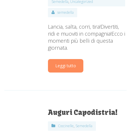
Semedella
,
Uncategorized
semedella
Lancia, salta, corri, tira!Divertiti,
ridi e muoviti in compagnia!Ecco i
momenti più belli di questa
giornata.
Leggi tutto
Auguri Capodistria!
Coccinelle
,
Semedella