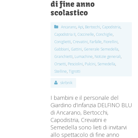
di fine anno
scolastico
Ancarano
,
Api
,
Bertocchi
,
Capodistria
,
Capodistria II
,
Coccinelle
,
Conchiglie
,
Coniglietti
,
Crevatini
,
Farfalle
,
Fiorellini
,
Gabbiani
,
Gattini
,
Generale Semedella
,
Granchietti
,
Lumachine
,
Notizie generali
,
Orsetti
,
Pesciolini
,
Pulcini
,
Semedella
,
Stelline
,
Tigrotti
skrbnik
I bambini e il personale del
Giardino d’infanzia DELFINO BLU
di Ancarano, Bertocchi,
Capodistria, Crevatini e
Semedella sono lieti di invitarvi
allo spettacolo di fine anno