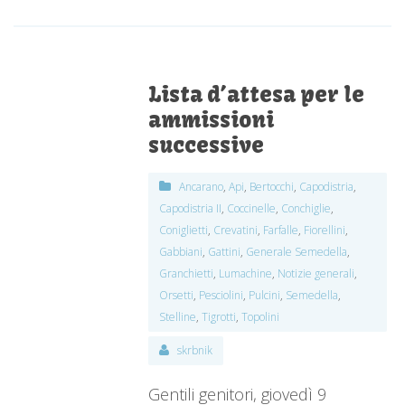
Lista d’attesa per le
ammissioni
successive
Ancarano
,
Api
,
Bertocchi
,
Capodistria
,
Capodistria II
,
Coccinelle
,
Conchiglie
,
Coniglietti
,
Crevatini
,
Farfalle
,
Fiorellini
,
Gabbiani
,
Gattini
,
Generale Semedella
,
Granchietti
,
Lumachine
,
Notizie generali
,
Orsetti
,
Pesciolini
,
Pulcini
,
Semedella
,
Stelline
,
Tigrotti
,
Topolini
skrbnik
Gentili genitori, giovedì 9