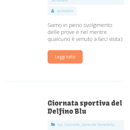
Semedella
semedella
Siamo in pieno svolgimento
delle prove e nel mentre…
qualcuno è venuto a farci visita:)
Leggi tutto
Giornata sportiva del
Delfino Blu
Api
,
Coccinelle
,
Generale Semedella
,