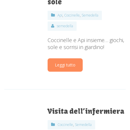
sole
Api
,
Coccinelle
,
Semedella
semedella
Coccinelle e Api insieme… giochi,
sole e sorrisi in giardino!
Leggi tutto
Visita dell’infermiera
Coccinelle
,
Semedella