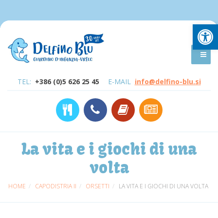
Open
TEL:
+386 (0)5 626 25 45
E-MAIL
info@delfino-blu.si
La vita e i giochi di una
volta
HOME
CAPODISTRIA II
ORSETTI
LA VITA E I GIOCHI DI UNA VOLTA