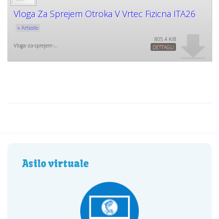
Vloga Za Sprejem Otroka V Vrtec Fizicna ITA26
» Articolo
805.4 KiB
Vloga-za-sprejem-…
DETTAGLI
Asilo virtuale