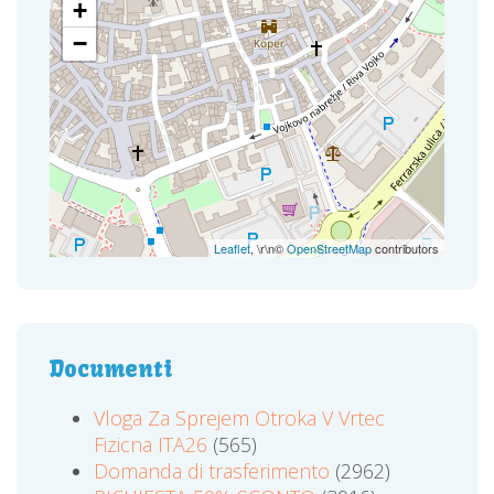
+
−
Leaflet
, \r\n©
OpenStreetMap
contributors
Documenti
Vloga Za Sprejem Otroka V Vrtec
Fizicna ITA26
(565)
Domanda di trasferimento
(2962)