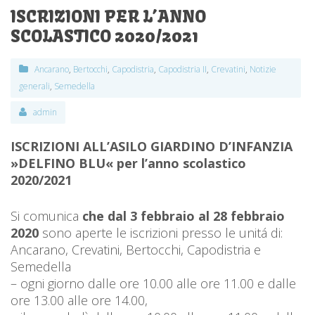
ISCRIZIONI PER L’ANNO
SCOLASTICO 2020/2021
Ancarano
,
Bertocchi
,
Capodistria
,
Capodistria II
,
Crevatini
,
Notizie
generali
,
Semedella
admin
ISCRIZIONI ALL’ASILO GIARDINO D’INFANZIA
»DELFINO BLU« per l’anno scolastico
2020/2021
Si comunica
che dal 3 febbraio al 28 febbraio
2020
sono aperte le iscrizioni presso le unitá di:
Ancarano, Crevatini, Bertocchi, Capodistria e
Semedella
– ogni giorno dalle ore 10.00 alle ore 11.00 e dalle
ore 13.00 alle ore 14.00,