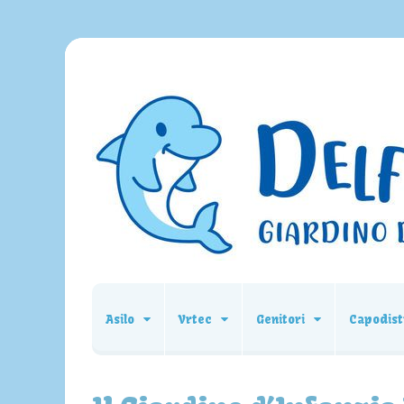
Asilo
Vrtec
Genitori
Capodist