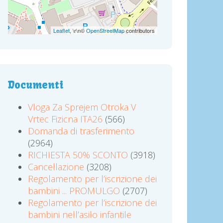
Leaflet
, \r\n©
OpenStreetMap
contributors
Documenti
Vloga Za Sprejem Otroka V
Vrtec Fizicna ITA26
(566)
Domanda di trasferimento
(2964)
RICHIESTA 50% SCONTO
(3918)
Cancellazione
(3208)
Regolamento per l’iscrizione dei
bambini ... PROMULGO
(2707)
Regolamento per l’iscrizione dei
bambini nell’asilo infantile