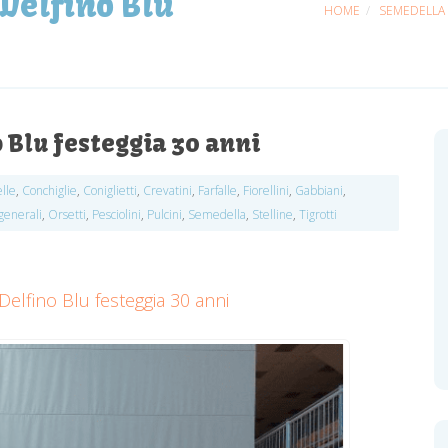
 Delfino Blu
HOME
SEMEDELLA
o Blu festeggia 30 anni
lle
,
Conchiglie
,
Coniglietti
,
Crevatini
,
Farfalle
,
Fiorellini
,
Gabbiani
,
generali
,
Orsetti
,
Pesciolini
,
Pulcini
,
Semedella
,
Stelline
,
Tigrotti
 Delfino Blu festeggia 30 anni