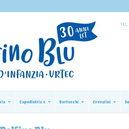
TEL:
ria
Capodistria 2
Bertocchi
Crevatini
S