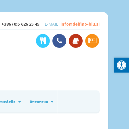
+386 (0)5 626 25 45
E-MAIL
info@delfino-blu.si
Open
emedella
Ancarano