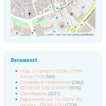
Leaflet
, \r\n©
OpenStreetMap
contributors
Documenti
Vloga Za Sprejem Otroka V Vrtec
Fizicna ITA26
(565)
Domanda di trasferimento
(2962)
RICHIESTA 50% SCONTO
(3916)
Cancellazione
(3207)
Regolamento per l’iscrizione dei
bambini ... PROMULGO
(2704)