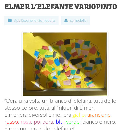
ELMER L’ELEFANTE VARIOPINTO
Api
,
Coccinelle
,
Semedella
semedella
“C’era una volta un branco di elefanti, tutti dello
stesso colore, tutti, all’infuori di Elmer.
Elmer era diverso! Elmer era
giallo
,
arancione
,
rosso
,
rosa
,
porpora
,
blu
,
verde
, bianco e nero.
Elmer non era color elefante!”…