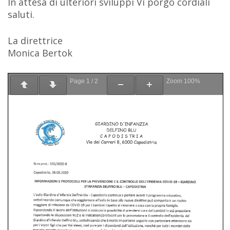
In attesa di ulteriori sviluppi Vi porgo cordiali
saluti.
La direttrice
Monica Bertok
Page
1
/
2
Zoom
100%