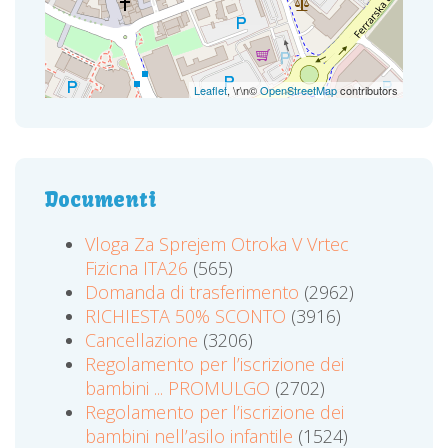
Leaflet
, \r\n©
OpenStreetMap
contributors
Documenti
Vloga Za Sprejem Otroka V Vrtec
Fizicna ITA26
(565)
Domanda di trasferimento
(2962)
RICHIESTA 50% SCONTO
(3916)
Cancellazione
(3206)
Regolamento per l’iscrizione dei
bambini ... PROMULGO
(2702)
Regolamento per l’iscrizione dei
bambini nell’asilo infantile
(1524)