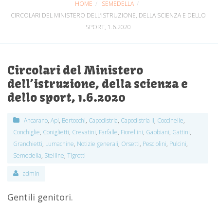
HOME
SEMEDELLA
CIRCOLARI DEL MINISTERO DELL’ISTRUZIONE, DELLA SCIENZA E DELLO
SPORT, 1.6.2020
Circolari del Ministero
dell’istruzione, della scienza e
dello sport, 1.6.2020
Ancarano
,
Api
,
Bertocchi
,
Capodistria
,
Capodistria II
,
Coccinelle
,
Conchiglie
,
Coniglietti
,
Crevatini
,
Farfalle
,
Fiorellini
,
Gabbiani
,
Gattini
,
Granchietti
,
Lumachine
,
Notizie generali
,
Orsetti
,
Pesciolini
,
Pulcini
,
Semedella
,
Stelline
,
Tigrotti
admin
Gentili genitori.