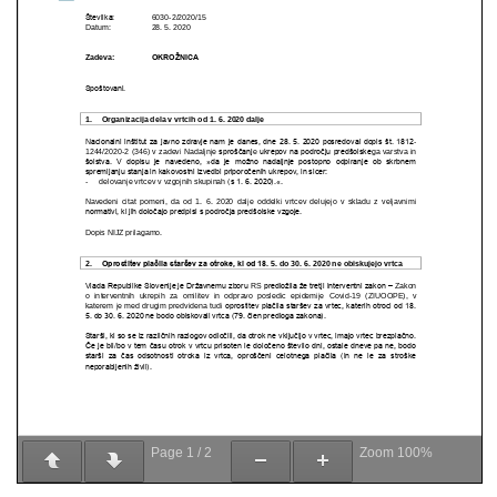
Page
1
/
2
Zoom
100%