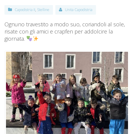
Capodistria II
,
Stelline
Unita Capodistria
Ognuno travestito a modo suo, coriandoli al sole,
risate con gli amici e crapfen per addolcire la
giornata.