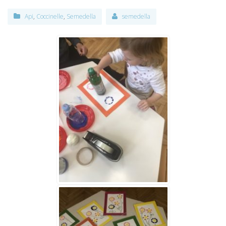
Api
,
Coccinelle
,
Semedella
semedella