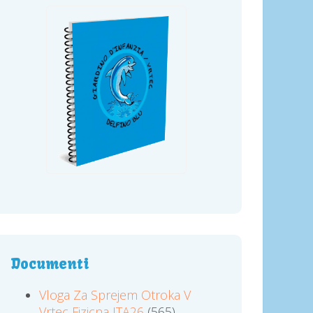
Documenti
Vloga Za Sprejem Otroka V
Vrtec Fizicna ITA26
(565)