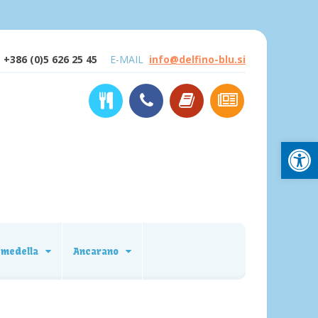
+386 (0)5 626 25 45
E-MAIL
info@delfino-blu.si
Open
emedella
Ancarano