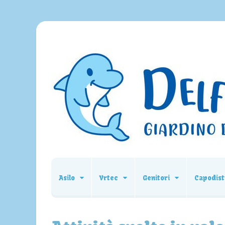
Asilo
Vrtec
Genitori
Capodist