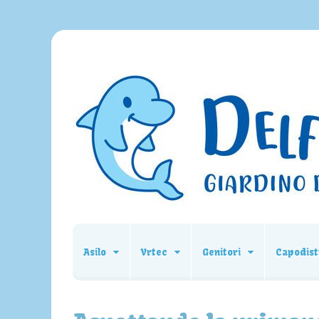
Asilo
Vrtec
Genitori
Capodist