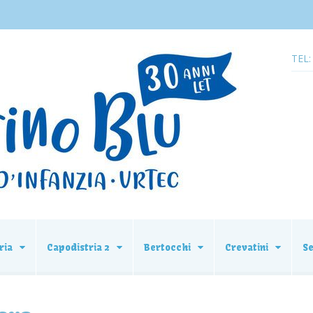
TEL:
ria
Capodistria 2
Bertocchi
Crevatini
S