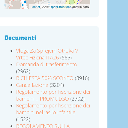
Leaflet
, \r\n©
OpenStreetMap
contributors
Documenti
Vloga Za Sprejem Otroka V
Vrtec Fizicna ITA26
(565)
Domanda di trasferimento
(2962)
RICHIESTA 50% SCONTO
(3916)
Cancellazione
(3204)
Regolamento per l’iscrizione dei
bambini ... PROMULGO
(2702)
Regolamento per l’iscrizione dei
bambini nell’asilo infantile
(1522)
REGOLAMENTO SULLA