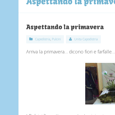
Aspettando la primav
Aspettando la primavera
Capodistria
,
Pulcini
Unita Capodistria
Arriva la primavera… dicono fiori e farfalle…