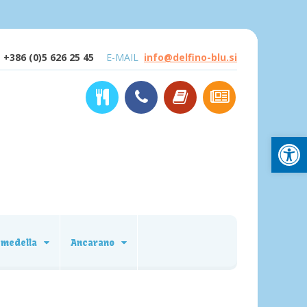
+386 (0)5 626 25 45
E-MAIL
info@delfino-blu.si
Open
emedella
Ancarano