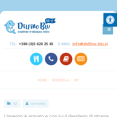
Open
TEL:
+386 (0)5 626 25 45
E-MAIL
info@delfino-blu.si
HOME
SEMEDELLA
API
Api
semedella
L’inverno è arrivato e con lui il desiderio di ritrarre