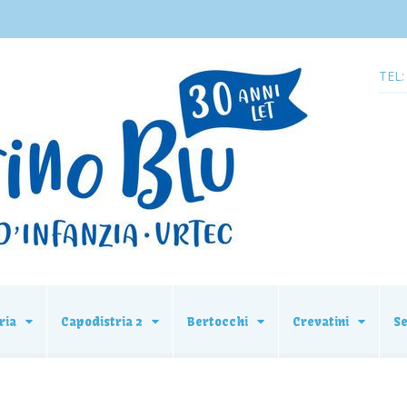
TEL:
ria
Capodistria 2
Bertocchi
Crevatini
S