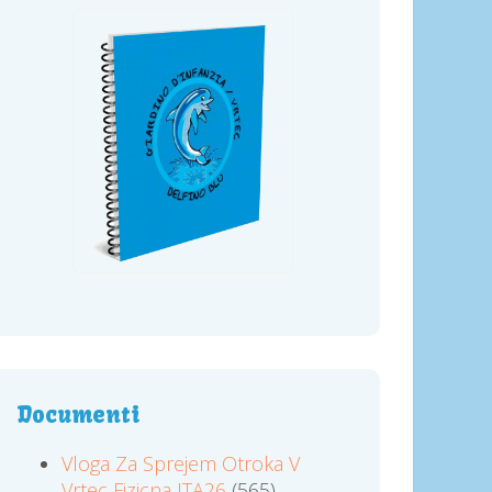
Documenti
Vloga Za Sprejem Otroka V
Vrtec Fizicna ITA26
(565)