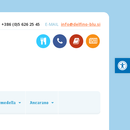
+386 (0)5 626 25 45
E-MAIL
info@delfino-blu.si
Open
emedella
Ancarano