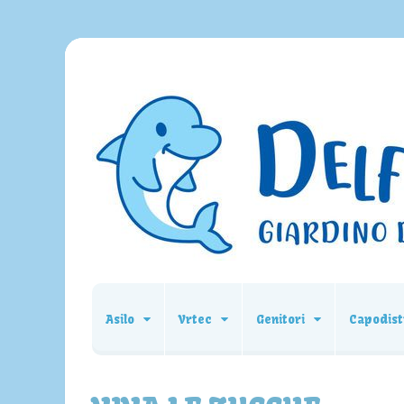
Asilo
Vrtec
Genitori
Capodist