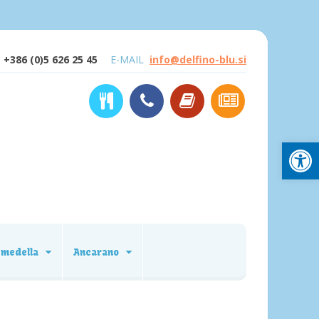
+386 (0)5 626 25 45
E-MAIL
info@delfino-blu.si
Open
emedella
Ancarano