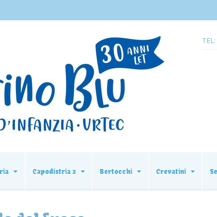
TEL:
ria
Capodistria 2
Bertocchi
Crevatini
S