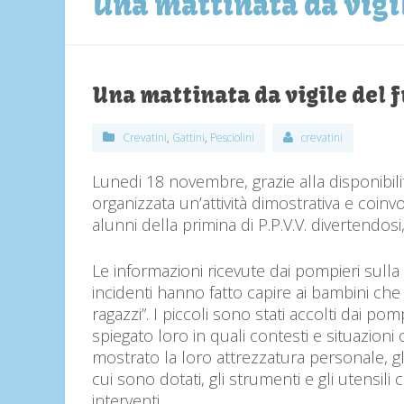
Una mattinata da vigi
Una mattinata da vigile del 
Crevatini
,
Gattini
,
Pesciolini
crevatini
Lunedi 18 novembre, grazie alla disponibilità 
organizzata un’attività dimostrativa e coinvo
alunni della primina di P.P.V.V. divertendos
Le informazioni ricevute dai pompieri sulla
incidenti hanno fatto capire ai bambini che
ragazzi”. I piccoli sono stati accolti dai p
spiegato loro in quali contesti e situazioni
mostrato la loro attrezzatura personale, gli
cui sono dotati, gli strumenti e gli utensil
interventi.