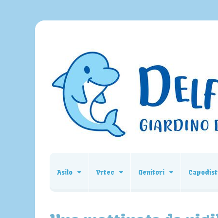
Asilo
Vrtec
Genitori
Capodist