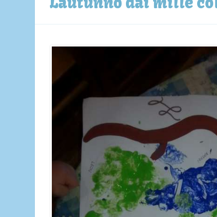
L`autunno dai mille co