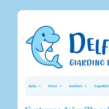
Asilo
Vrtec
Genitori
Capodist