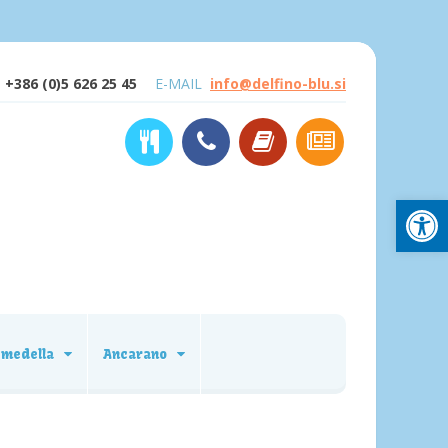
+386 (0)5 626 25 45
E-MAIL
info@delfino-blu.si
Open
emedella
Ancarano