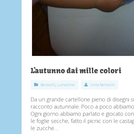
L`autunno dai mille colori
Bertocchi
,
Lumachine
Unita Bertocchi
Da un grande cartellone pieno di disegni s
racconto autunnale. Poco a poco abbiamo i
Ogni giorno abbiamo parlato e giocato con i
le foglie secche, fatto il picnic con le cast
le zucche…