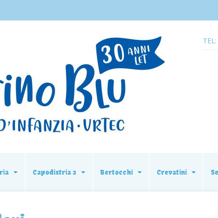
TEL:
ria
Capodistria 2
Bertocchi
Crevatini
S