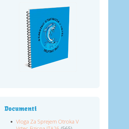
Documenti
Vloga Za Sprejem Otroka V
Vrtec Fizicna ITA26
(565)