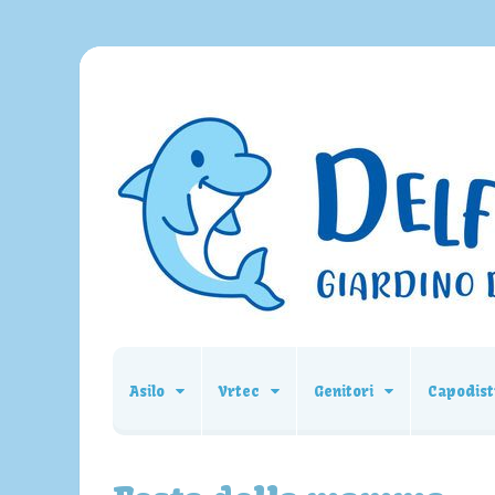
Asilo
Vrtec
Genitori
Capodist