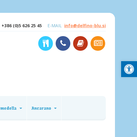
+386 (0)5 626 25 45
E-MAIL
info@delfino-blu.si
Open
emedella
Ancarano