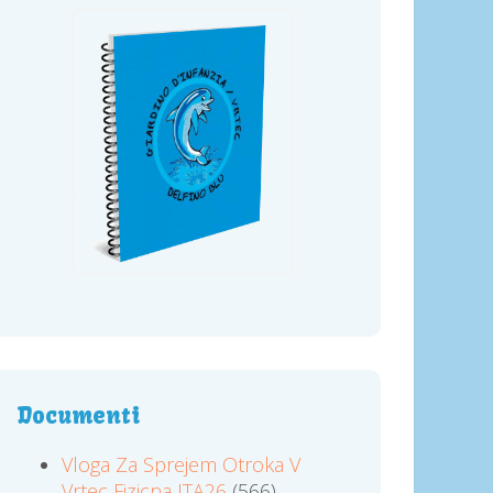
Documenti
Vloga Za Sprejem Otroka V
Vrtec Fizicna ITA26
(566)