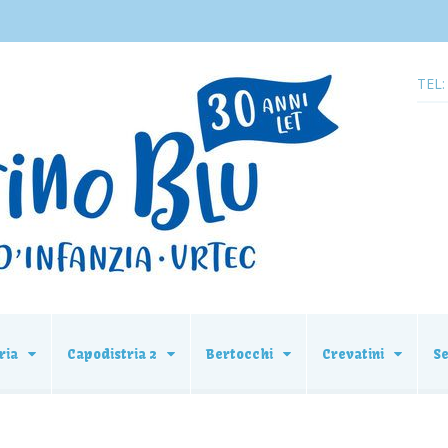
TEL:
ria
Capodistria 2
Bertocchi
Crevatini
S