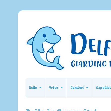
Asilo
Vrtec
Genitori
Capodist