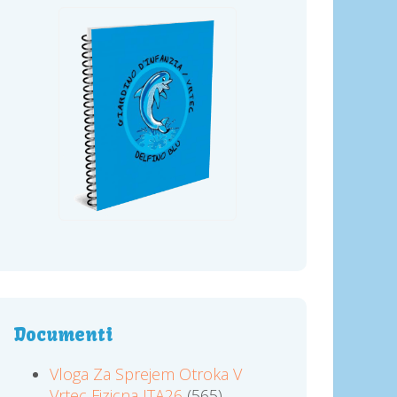
Documenti
Vloga Za Sprejem Otroka V
Vrtec Fizicna ITA26
(565)