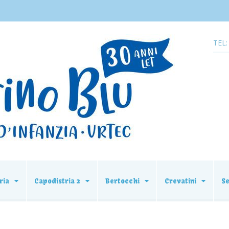
TEL:
ria
Capodistria 2
Bertocchi
Crevatini
S