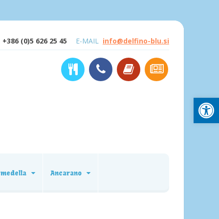
+386 (0)5 626 25 45
E-MAIL
info@delfino-blu.si
Open
emedella
Ancarano